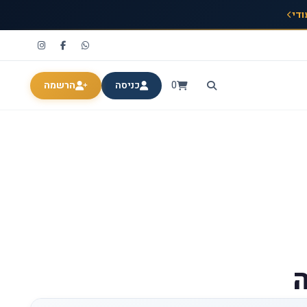
ודי
0
כניסה
הרשמה