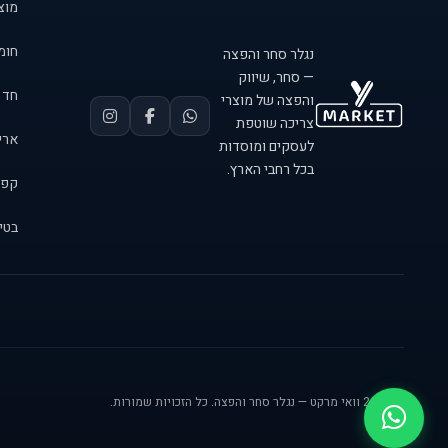
מוצר
חומר
נגלר סחר והפצה
— סחר, שיווק
חד 
והפצה של מוצרי
צריכה שוטפת
אריזות 
לעסקים ומוסדות
בכל רחבי הארץ.
קפה
בטיח
© 2026 וואי מרקט — נגלר סחר והפצה. כל הזכויות שמורות.