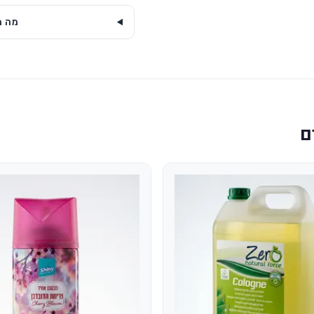
מה מ
ם