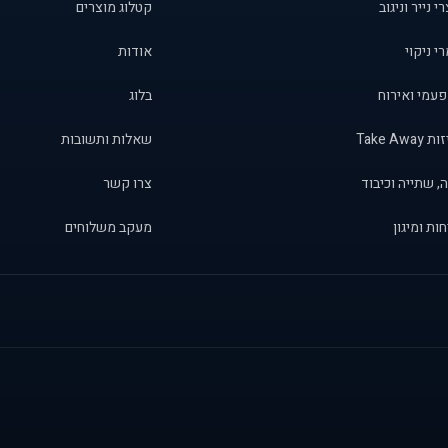
י נייר וניגוב
קטלוג מוצרים
י ניקוי
אודות
פעמי ואירוח
בלוג
Take Away
שאלות ותשובות
, שתייה וכיבוד
צרו קשר
ות ומיגון
מעקב משלוחים