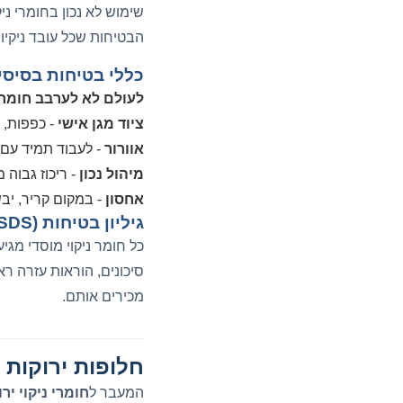
שימוש לא נכון בחומרי ניק
הבטיחות שכל עובד ניקיון 
כללי בטיחות בסיסי
לעולם לא לערבב חומרי
ציוד מגן אישי
- כפפות, 
אוורור
- לעבוד תמיד עם 
מיהול נכון
- ריכוז גבוה 
אחסון
- במקום קריר, יבש
גיליון בטיחות (MSDS)
כל חומר ניקוי מוסדי מגי
סיכונים, הוראות עזרה רא
מכירים אותם.
חלופות ירוקות 
המעבר ל
חומרי ניקוי יר