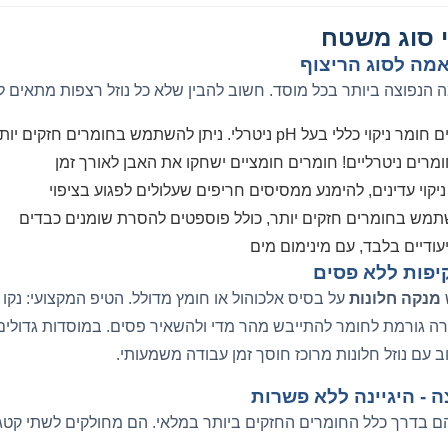
פי סוג משטח
מה לסוג הריצוף
הנפוצה ביותר בכל מוסד. חשוב להבין שלא כל נוזל רצפות מתאים לכל
לי בעל pH ניטרלי. ניתן להשתמש בחומרים חזקים יותר לניקיון עמוק תקופתי
ומרים ניטרליים! חומרים חומציים ישחקו את האבן לאורך זמן
ניקוי עדינים, להימנע ממסיסים חריפים שעלולים לפגוע בציפוי
שתמש בחומרים חזקים יותר, כולל פוספטים להסרת שומנים כבדים
ייעודיים בלבד, עם מינימום מים
קיפות ללא פסים
ש
מנקה חלונות
על בסיס אלכוהול או חומץ מדולל. הטיפ המקצועי: נקו ח
ה גורמת לחומר להתייבש מהר מדי ולהשאיר פסים. במוסדות גדולים
וב עם נוזל חלונות מרוכז חוסך זמן עבודה משמעותי.
 - היגיינה ללא פשרות
 בדרך כלל החומרים החזקים ביותר במלאי. הם מחולקים לשתי קטגור