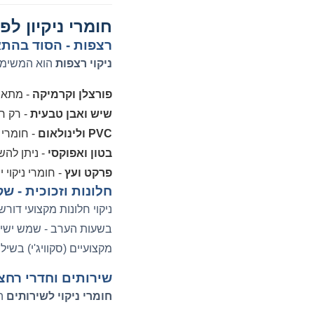
חומרי ניקיון ל
רצפות - הסוד בהתא
ניקוי רצפות
הוא המשימה 
פורצלן וקרמיקה
- מתאים חומר ניקוי כל
שיש ואבן טבעית
- רק ח
PVC ולינולאום
- חומרי 
בטון ואפוקסי
- ניתן לה
פרקט ועץ
- חומרי ניקוי 
חלונות וזכוכית - ש
ניקוי חלונות מקצועי דור
בשעות הערב - שמש ישיר
מקצועיים (סקוויג'י) בשיל
שירותים וחדרי רחצה
חומרי ניקוי לשירותים
הם