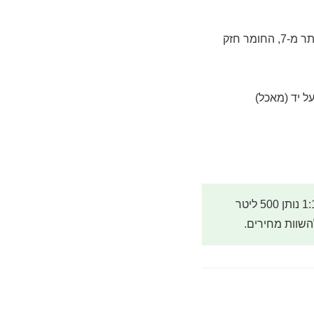
- מספר בין 0 ל-14. ניטרלי=7, חומצי=מתחת ל-7, בסיסי=מעל 7. ככל שהערך רחוק יותר מ-7, החומר חזק
מיהול נכון הוא המפתח לחיסכון אמיתי. חומר מרוכז של 5 ליטר שמומהל 1:100 נותן 500 ליטר
השוות מחירים.