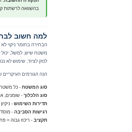
הנקודה החשובה:
בהשוואה לרשתות קמע
למה חשוב לבחור 
הבחירה בחומר ניקוי לא 
משטח שיש, למשל, יכול ל
לנזק לציוד, שימוש לא נכ
הנה הגורמים העיקריים שצ
סוג המשטח
- כל משטח 
סוג הלכלוך
- שומנים, אב
תדירות השימוש
- ניקיון
רגישות הסביבה
- מוסדות
תקציב
- ריכוז גבוה = פח