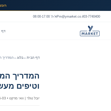
רוכש
03-7740400
Pm@ymarket.co.il
א'-ה' 08:00-17:00
דף 
דף הבית
←
בלוג
←
המדריך המ
המדריך המלא
וטיפים מעש
יובל נגלר
| וואי מרקט
•
4-03