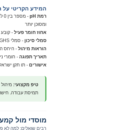
המידע הקריטי על ה
רמת pH
ומסוכן יותר
אחוז חומר פעיל
- קובע 
סמלי סיכון
- סמלי GHS בינלאומיים: מצית (דליק), גולגולת (רעיל), סימן קריאה (מגרה), טיפה על יד (מאכל)
הוראות מיהול
- היחס המ
תאריך תפוגה
- חומרי ני
אישורים
- תו תקן ישראל
טיפ מקצועי:
תמיסת עבודה. חישוב
מוסדי מול קמעו
רבים שואלים: למה לא פש