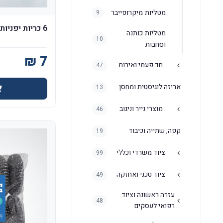
מטליות מיקרופייבר
9
6 כריות יפניות יפניות צבעוני - Sshiny
מטליות כותנה
10
וסחבות
חד פעמי ואירוח
47
אריזה לוגיסטית ומחסן
13
מוצרי נייר וניגוב
46
קפה, שתייה וכיבוד
19
ציוד משרדי וכללי
99
ציוד טכני ואחזקה
49
עזרה ראשונה וציוד
48
רפואי לעסקים