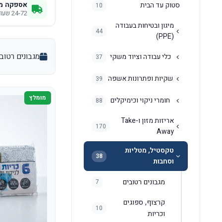
אספקה מ
סטוק עד הבית
10
24-72 שעות לכל הארץ
מיגון ובטיחות בעבודה
44
(PPE)
מגבונים רטוב
כלי עבודה וציוד משקי
37
שקיות ופתרונות אשפה
39
מומלץ
חומרי ניקוי וכימיקלים
88
אריזות מזון ו-Take
170
Away
טקסטיל, מטליות
38
וסחבות
מגבונים רטובים
7
קרצוף, ספוגים
10
וכריות