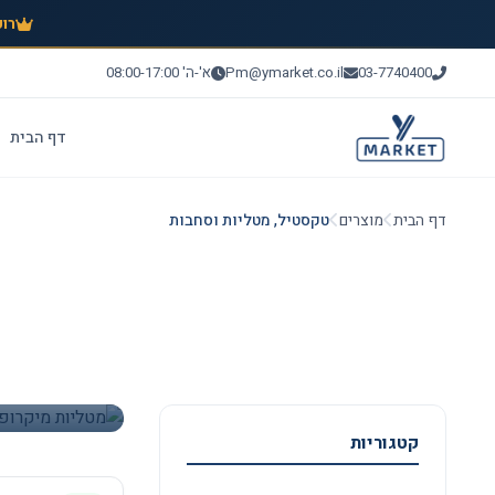
רוכ
03-7740400
Pm@ymarket.co.il
א'-ה' 08:00-17:00
דף הבית
דף הבית
מוצרים
טקסטיל, מטליות וסחבות
טקסטיל, 
לעסק של
38 מוצרים במחירי סיטונאות | אספקה תוך 24-72 שעות
קטגוריות