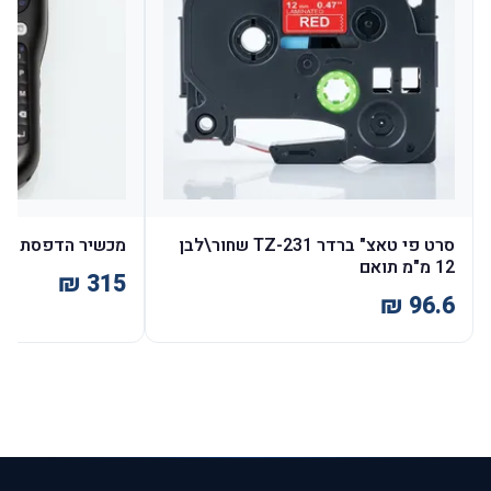
סרט פי טאצ" ברדר TZ-231 שחור\לבן
מכשיר הדפסת מד
12 מ"מ תואם