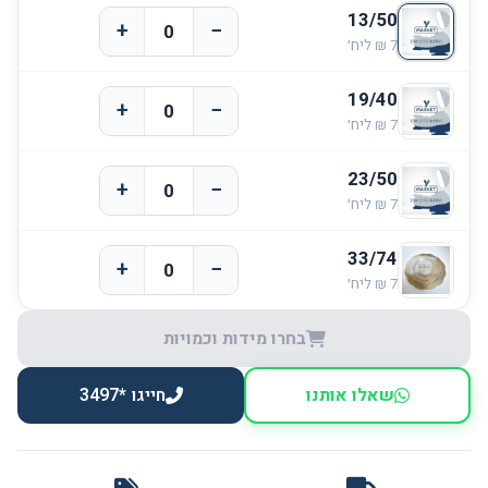
13/50
+
−
19/40
+
−
23/50
+
−
33/74
+
−
בחרו מידות וכמויות
שאלו אותנו
חייגו *3497