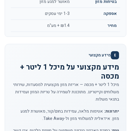
בטיחות מזון
מאושר למגע מזון
אספקה
1-3 ימי עסקים
מחיר
₪1.4 + מע"מ
מידע מקצועי
E
מידע מקצועי על מיכל 1 ליטר +
מכסה
מיכל 1 ליטר + מכסה — אריזת מזון מקצועית למסעדות, שירותי
משלוחים וקייטרינג. מתוכננת לשמירה על טריות המזון ועמידות
בתנאי משלוח.
יתרונות:
אטימות מלאה, עמידות בחום/קור, מאושרת למגע
מזון. אידאלית למשלוחי מזון ול-Take Away.
טיפ:
בחירת האריזה הנכונה משפיעה על חוויית הלקוח.
צרו קשר