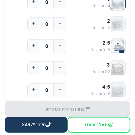
+
−
2
+
−
2.5
+
−
3
+
−
4.5
+
−
בחרו מידות וכמויות
שאלו אותנו
חייגו *3497