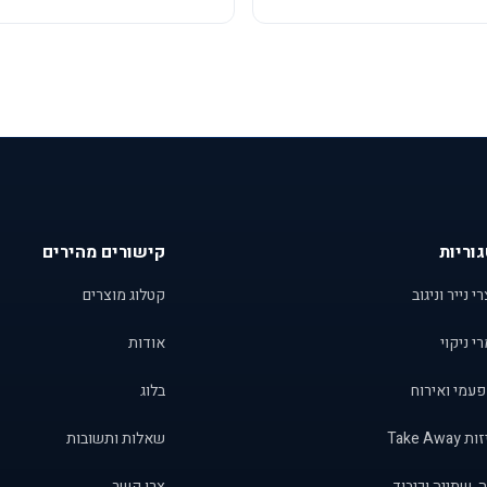
וריות
קישורים מהירים
י נייר וניגוב
קטלוג מוצרים
י ניקוי
אודות
פעמי ואירוח
בלוג
Take Away
שאלות ותשובות
, שתייה וכיבוד
צרו קשר