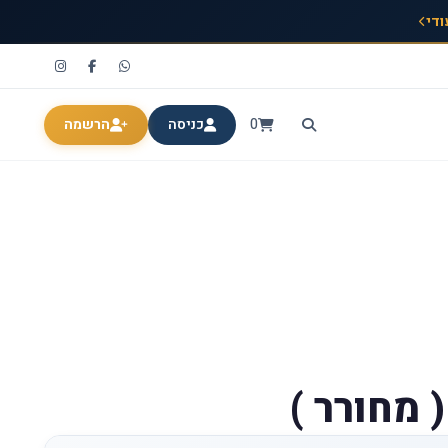
ודי
0
כניסה
הרשמה
( מחורר )