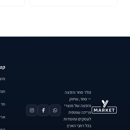
קטג
מוצר
חומר
נגלר סחר והפצה
— סחר, שיווק
חד 
והפצה של מוצרי
צריכה שוטפת
אריזות 
לעסקים ומוסדות
בכל רחבי הארץ.
קפה