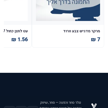
מרקר מדגיש צבע וורוד
עט לחצן כחול G7 קוברה 1 מ''מ (50)
נגלר סחר והפצה — סחר, שיווק