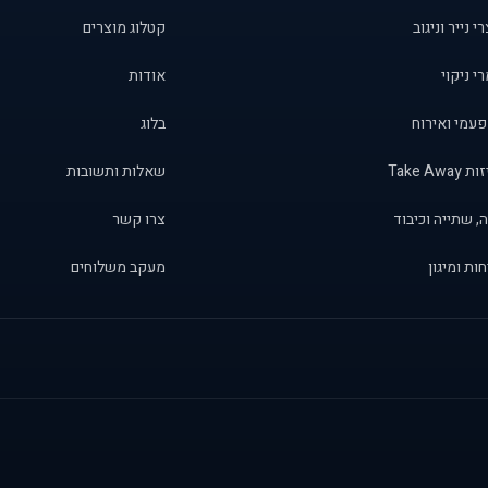
י נייר וניגוב
קטלוג מוצרים
י ניקוי
אודות
פעמי ואירוח
בלוג
Take Away
שאלות ותשובות
, שתייה וכיבוד
צרו קשר
ות ומיגון
מעקב משלוחים