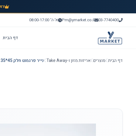
רוכ
03-7740400
Pm@ymarket.co.il
א'-ה' 08:00-17:00
דף הבית
דף הבית
מוצרים
אריזות מזון ו-Take Away
נייר פרגמנט חלק 45*35 ארוז 4 ק"ג