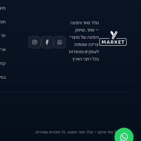
מוצר
חומר
נגלר סחר והפצה
— סחר, שיווק
חד 
והפצה של מוצרי
צריכה שוטפת
אריזות 
לעסקים ומוסדות
בכל רחבי הארץ.
קפה
בטיח
© 2026 וואי מרקט — נגלר סחר והפצה. כל הזכויות שמורות.