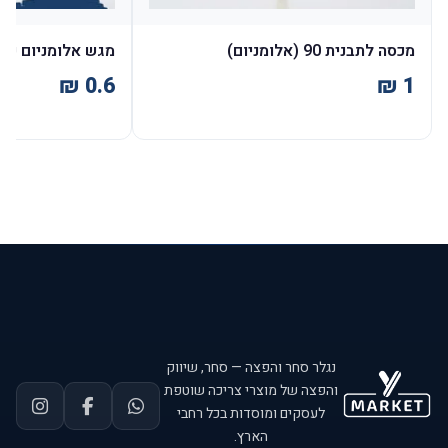
מכסה לתבנית 90 (אלומניום)
מגש אלומניום עגול 2
נגלר סחר והפצה — סחר, שיווק
והפצה של מוצרי צריכה שוטפת
לעסקים ומוסדות בכל רחבי
הארץ.