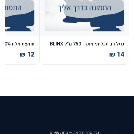
נוזל רב תכליתי מתז - 750 מ"ל BLINX
חומצת מלח 10% - 1 ליטר BLINX
נגלר סחר והפצה — סחר, שיווק