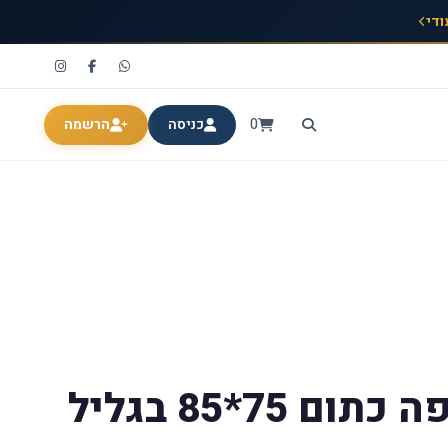
ודי
0
כניסה
הרשמה
שקיות אשפה כתום 75*85 בגליל