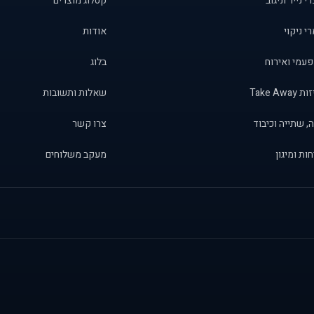
י נייר וניגוב
קטלוג מוצרים
י ניקוי
אודות
פעמי ואירוח
בלוג
Take Away
שאלות ותשובות
, שתייה וכיבוד
צרו קשר
ות ומיגון
מעקב משלוחים