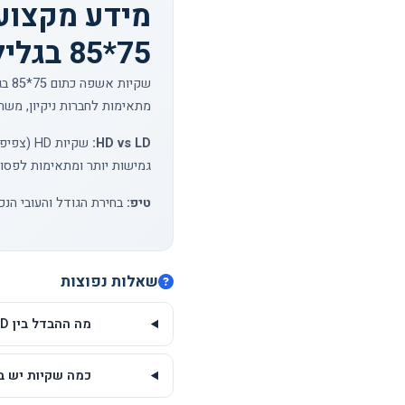
מידע מקצוע
75*85 בגליל - 25 יח'
מתאימות לחברות ניקיון, משרד
HD vs LD:
גמישות יותר ומתאימות לפסו
טיפ:
בחירת הגודל והעובי הנכ
שאלות נפוצות
מה ההבדל בין HD ל-LD בשקיות אשפה כתום 75*85 בגליל - 25 יח'?
כמה שקיות יש בגליל של 