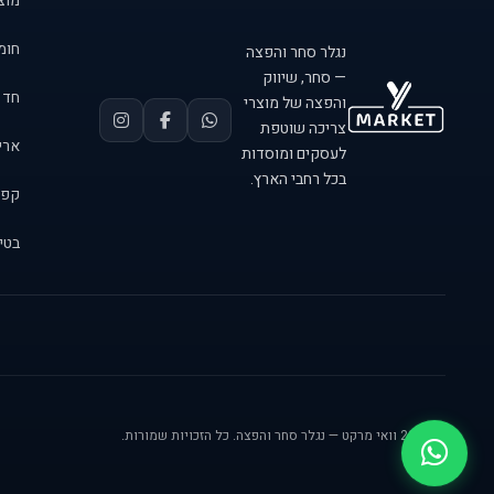
מוצר
חומר
נגלר סחר והפצה
— סחר, שיווק
חד 
והפצה של מוצרי
צריכה שוטפת
אריזות 
לעסקים ומוסדות
בכל רחבי הארץ.
קפה
בטיח
© 2026 וואי מרקט — נגלר סחר והפצה. כל הזכויות שמורות.