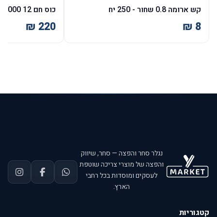
קש ארומה 0.8 שחור - 250 יח
כוס חם 12 OZ - 1000 יח'
נגלר סחר והפצה — סחר, שיווק
והפצה של מוצרי צריכה שוטפת
לעסקים ומוסדות בכל רחבי
הארץ.
קטגוריות