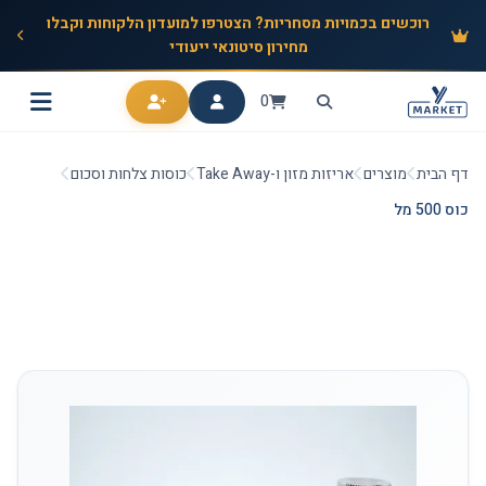
רוכשים בכמויות מסחריות? הצטרפו למועדון הלקוחות וקבלו
מחירון סיטונאי ייעודי
0
דף הבית
מוצרים
אריזות מזון ו-Take Away
כוסות צלחות וסכום
כוס 500 מל