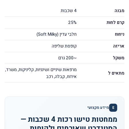
מבנה
4 שכבות
קרם לחות
25%
ניחוח
חלבי עדין (Soft Milky)
אריזה
קופסת שליפה
משקל
~200 גרם
מרפאות שיניים ושינניות, קליניקות, משרד,
מתאים ל
אירוח, קבלה, רכב
מידע מקצועי
E
ממחטות טישו רכות 4 שכבות —
הסטנדרט שאורחים ולקוחות