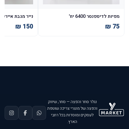
מפיות לדיספנסר 6400 יח'
נייר מגבת איירפלקס 150 מט
נגלר סחר והפצה — סחר, שיווק
והפצה של מוצרי צריכה שוטפת
לעסקים ומוסדות בכל רחבי
הארץ.