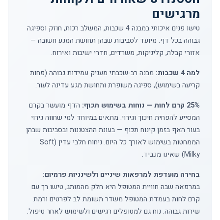
מרגישים
טישו פנים איכותי במבנה 4 שכבות, המשלב רכות, חוזק וספיגה
גבוהה בכל דף. מיועד לסביבות שבהן תחושת המגע חשובה —
אזורי קבלה, קליניקות, משרדים, חדרי ישיבות ואירוח.
למה 4 שכבות:
מבנה רב-שכבתי מעניק עמידות גבוהה (פחות
קריעה בשימוש), ספיגה משופרת ותחושת מגע עדינה לעור.
25% קרם לחות — נוחות בשימוש תכוף:
הדף מועשר בקרם
המסייע להפחית חיכוך וגירוי. מתאים במיוחד למי שחווה גירוי
בעור האף בזמן קינוח תכוף — בעונת ההצטננות ובסביבות שבהן
הממחטות בשימוש לאורך כל היום. ניחוח חלבי עדין (Soft
Milky) שאינו מכביד.
בחירה מועדפת למרפאות שיניים ולשינניות פרמיום:
במרפאה שבה חוויית המטופל היא חלק מהמותג, טישו רך עם
קרם לחות בעמדת המטופל משדר תשומת לב לפרטים ורמת
שירות גבוהה. נוח גם למטופלים רגישים ולשימוש לאחר טיפול.