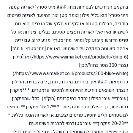
בתקנים הנדרשים לבטיחות מזון. ### מיני סטרץ' לאריזה קטנה
מיני סטרץ' הוא גליל ניילון נצמד קטן וצר, המיועד לאריזת פריטים
בודדים, חבילות קטנות או לקיבוע חלקי של מוצרים. הוא נוח
לשימוש ואידיאלי לאריזת חפצים קטנים, כבלים, צינורות או כל
פריט הדורש קיבוע קל ומהיר. מיני סטרץ' מגיע לרוב עם ידית
אחיזה פשוטה המקלה על השימוש. ראו את [מיני סטרץ' 6 ס"מ]
(https://www.waimarket.co.il/products/cling-6/) או [ניילון
נצמד 300 מטר כחול/לבן]
(https://www.waimarket.co.il/products/300-blue-white/)
כדוגמאות. ### איך בוחרים: מיקרון, רוחב, ליבה בחירת הניילון
הנצמד המתאים דורשת התייחסות למספר פרמטרים: * **מיקרון
(עובי):** עובי הניילון נמדד במיקרונים (מק"מ). ככל שהמיקרון
גבוה יותר, כך הניילון עבה וחזק יותר. * **15-17 מיקרון:** מתאים
למשטחים קלים יחסית, פריטים יציבים, או לאריזת הגנה כללית. *
**20-23 מיקרון:** עובי סטנדרטי למרבית השימושים
התעשייתיים, מתאים למשטחים במשקל בינוני ולפריטים בעלי