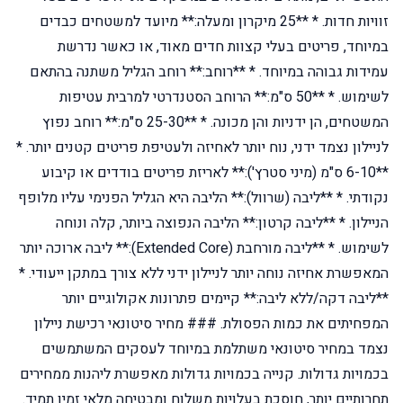
זוויות חדות. * **25 מיקרון ומעלה:** מיועד למשטחים כבדים
במיוחד, פריטים בעלי קצוות חדים מאוד, או כאשר נדרשת
עמידות גבוהה במיוחד. * **רוחב:** רוחב הגליל משתנה בהתאם
לשימוש. * **50 ס"מ:** הרוחב הסטנדרטי למרבית עטיפות
המשטחים, הן ידניות והן מכונה. * **25-30 ס"מ:** רוחב נפוץ
לניילון נצמד ידני, נוח יותר לאחיזה ולעטיפת פריטים קטנים יותר. *
**6-10 ס"מ (מיני סטרץ'):** לאריזת פריטים בודדים או קיבוע
נקודתי. * **ליבה (שרוול):** הליבה היא הגליל הפנימי עליו מלופף
הניילון. * **ליבה קרטון:** הליבה הנפוצה ביותר, קלה ונוחה
לשימוש. * **ליבה מורחבת (Extended Core):** ליבה ארוכה יותר
המאפשרת אחיזה נוחה יותר לניילון ידני ללא צורך במתקן ייעודי. *
**ליבה דקה/ללא ליבה:** קיימים פתרונות אקולוגיים יותר
המפחיתים את כמות הפסולת. ### מחיר סיטונאי רכישת ניילון
נצמד במחיר סיטונאי משתלמת במיוחד לעסקים המשתמשים
בכמויות גדולות. קנייה בכמויות גדולות מאפשרת ליהנות ממחירים
תחרותיים יותר, חוסכת בעלויות משלוח ומבטיחה מלאי זמין תמיד.