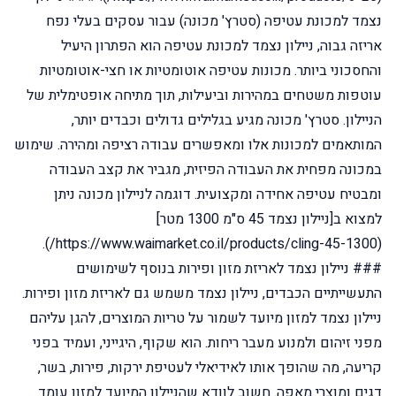
נצמד למכונת עטיפה (סטרץ' מכונה) עבור עסקים בעלי נפח
אריזה גבוה, ניילון נצמד למכונת עטיפה הוא הפתרון היעיל
והחסכוני ביותר. מכונות עטיפה אוטומטיות או חצי-אוטומטיות
עוטפות משטחים במהירות וביעילות, תוך מתיחה אופטימלית של
הניילון. סטרץ' מכונה מגיע בגלילים גדולים וכבדים יותר,
המותאמים למכונות אלו ומאפשרים עבודה רציפה ומהירה. שימוש
במכונה מפחית את העבודה הפיזית, מגביר את קצב העבודה
ומבטיח עטיפה אחידה ומקצועית. דוגמה לניילון מכונה ניתן
למצוא ב[ניילון נצמד 45 ס"מ 1300 מטר]
(https://www.waimarket.co.il/products/cling-45-1300/).
### ניילון נצמד לאריזת מזון ופירות בנוסף לשימושים
התעשייתיים הכבדים, ניילון נצמד משמש גם לאריזת מזון ופירות.
ניילון נצמד למזון מיועד לשמור על טריות המוצרים, להגן עליהם
מפני זיהום ולמנוע מעבר ריחות. הוא שקוף, היגייני, ועמיד בפני
קריעה, מה שהופך אותו לאידיאלי לעטיפת ירקות, פירות, בשר,
דגים ומוצרי מאפה. חשוב לוודא שהניילון המיועד למזון עומד