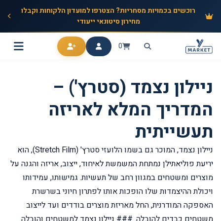
רוכשים בכמויות מסחריות? הצטרפו למועדון הלקוחות וקבלו
מחירון סיטונאי ייעודי
0
ניילון נצמד (סטרץ') –
המדריך המלא לאריזה
תעשייתית
ניילון נצמד, המוכר גם בשמו הלועזי סטרץ' (Stretch Film), הוא
יריעת פוליאתילן נמתחת המשמשת לאיחוד, ייצוב, אריזה והגנה על
מוצרים ומשטחים במגוון רחב של תעשיות. גמישותו, עמידותו
ויכולת ההיצמדות שלו הופכות אותו לפתרון חיוני בשרשרת
האספקה המודרנית, החל מאריזת מוצרים בודדים ועד לייצוב
משטחים כבדים להובלה. ### ניילון נצמד למשטחים והובלה