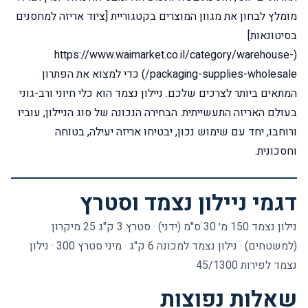
מומלץ לבחון את מגוון המוצרים בקטגוריית [ציוד אריזה למחסנים
בסיטונאות]
(https://www.waimarket.co.il/category/warehouse-
packaging-supplies-wholesale/) כדי למצוא את הפתרון
המתאים ביותר לצרכים שלכם. ניילון נצמד הוא כלי חיוני ורב-גוני
בעולם האריזה התעשייתית. הבחירה הנכונה של סוג הניילון, עוביו
ורוחבו, יחד עם שימוש נכון, יבטיחו אריזה יעילה, בטוחה
וחסכונית.
דגמי ניילון נצמד וסטרץ
נילון נצמד 150 מ׳ 30 ס"מ (ידני)
·
סטרץ 3 ק"ג 25 מיקרון
(למשטחים)
·
נילון נצמד למכונה 6 ק"ג
·
מיני סטרץ 300
·
נילון
נצמד לפירות 45/1300
שאלות נפוצות