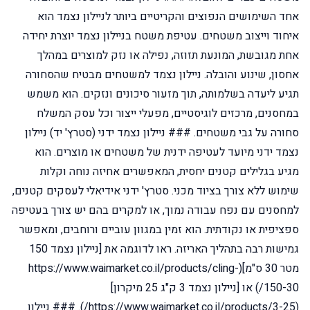
אחד השימושים הנפוצים והקריטיים ביותר לניילון נצמד הוא
איחוד וייצוב משטחים. עטיפת משטח בניילון נצמד יוצרת יחידה
אחת מגובשת, המונעת תזוזה, נפילה או נזק למוצרים במהלך
אחסון, שינוע והובלה. ניילון נצמד למשטחים מבטיח שהסחורה
תגיע ליעדה בשלמותה, תוך מזעור סיכונים ונזקים. הוא משמש
במחסנים, מרכזים לוגיסטיים, מפעלי ייצור וכל עסק המשלח
סחורה על גבי משטחים. ### ניילון נצמד ידני (סטרץ' יד) ניילון
נצמד ידני מיועד לעטיפה ידנית של משטחים או מוצרים. הוא
מגיע בגלילים קטנים יחסית, המאפשרים אחיזה נוחה וקלות
שימוש ללא צורך בציוד מכני. סטרץ' ידני אידיאלי לעסקים קטנים,
למחסנים עם נפח עבודה נמוך, או למקרים בהם יש צורך בעטיפה
ספציפית או נקודתית. הוא זמין במגוון עוביים ורוחבים, ומאפשר
גמישות רבה בתהליך האריזה. ראו לדוגמה את [ניילון נצמד 150
מטר 30 ס"מ](https://www.waimarket.co.il/products/cling-
150-30/) או [ניילון נצמד 3 ק"ג 25 מיקרון]
(https://www.waimarket.co.il/products/3-25/). ### ניילון