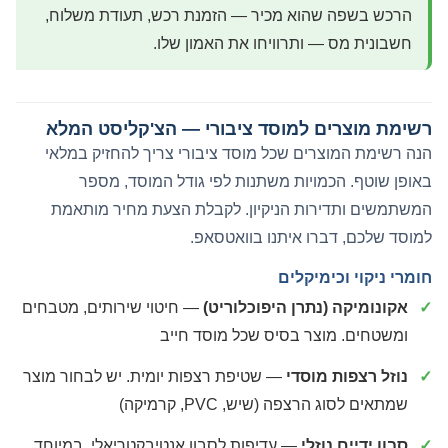
הרכש בשפה שהוא מכיר — הזמנת רכש, תעודת משלוח,
חשבונית מס — ותרוויחו את האמון שלו.
רשימת מוצרים למוסד ציבורי — הצ'קליסט המלא
הנה רשימת המוצרים שכל מוסד ציבורי צריך להחזיק במלאי
באופן שוטף. הכמויות משתנות לפי גודל המוסד, מספר
המשתמשים ותדירות הניקיון. לקבלת הצעת מחיר מותאמת
למוסד שלכם,
דברו איתנו בוואטסאפ
.
חומרי ניקוי וכימיקלים
אקונומיקה (נתרן היפוכלוריט)
— חיטוי שירותים, מטבחים
ומשטחים. מוצר בסיס שכל מוסד חייב
נוזל רצפות מוסדי
— שטיפת רצפות יומית. יש לבחור מוצר
שמתאים לסוג הרצפה (שיש, PVC, קרמיקה)
סבון ידיים נוזלי
— עדיפות לסבון אנטיבקטריאלי, במיוחד