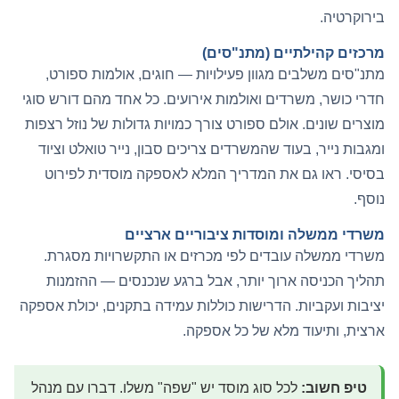
בירוקרטיה.
מרכזים קהילתיים (מתנ"סים)
מתנ"סים משלבים מגוון פעילויות — חוגים, אולמות ספורט,
חדרי כושר, משרדים ואולמות אירועים. כל אחד מהם דורש סוגי
מוצרים שונים. אולם ספורט צורך כמויות גדולות של נוזל רצפות
ומגבות נייר, בעוד שהמשרדים צריכים סבון, נייר טואלט וציוד
בסיסי. ראו גם את
המדריך המלא לאספקה מוסדית
לפירוט
נוסף.
משרדי ממשלה ומוסדות ציבוריים ארציים
משרדי ממשלה עובדים לפי מכרזים או התקשרויות מסגרת.
תהליך הכניסה ארוך יותר, אבל ברגע שנכנסים — ההזמנות
יציבות ועקביות. הדרישות כוללות עמידה בתקנים, יכולת אספקה
ארצית, ותיעוד מלא של כל אספקה.
טיפ חשוב:
לכל סוג מוסד יש "שפה" משלו. דברו עם מנהל