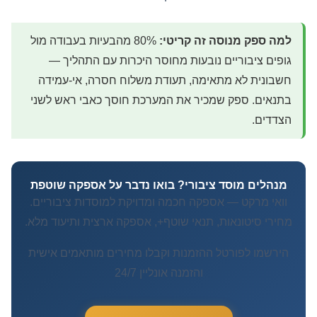
למה ספק מנוסה זה קריטי:
80% מהבעיות בעבודה מול
גופים ציבוריים נובעות מחוסר היכרות עם התהליך —
חשבונית לא מתאימה, תעודת משלוח חסרה, אי-עמידה
בתנאים. ספק שמכיר את המערכת חוסך כאבי ראש לשני
הצדדים.
מנהלים מוסד ציבורי? בואו נדבר על אספקה שוטפת
וואי מרקט — אספקה חכמה ומדויקת למוסדות ציבוריים.
מחירי סיטונאות, תנאי שוטף+, אספקה ארצית ותיעוד מלא.
הירשמו לפורטל ההזמנות וקבלו מחירים מותאמים אישית
והזמנה אונליין 24/7