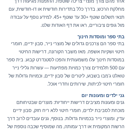
אחד מהם צורך מוצרי צריכה שוטפת. ההזמנות מגיעות דרך
מחלקת הרכש, בדרך כלל בתדירות חודשית או דו-חודשית, עם
תנאי תשלום שוטף +30 עד שוטף +45. למידע נוסף על עבודה
מול גופים ציבוריים, ראו את
דף האודות שלנו
.
בתי ספר ומוסדות חינוך
בתי ספר הם צרכנים גדולים של מוצרי נייר, סבון ידיים, חומרי
חיטוי ושקיות אשפה. מאז משבר הקורונה, דרישות החיטוי
במוסדות חינוך עלו משמעותית והפכו לסטנדרט קבוע. בית ספר
עם 500 תלמידים צורך כמויות מפתיעות — עשרות גלילי נייר
טואלט ג'מבו בשבוע, ליטרים של סבון ידיים, וכמויות גדולות של
חומרי חיטוי לכיתות, שירותים וחדרי אוכל.
גני ילדים ומעונות יום
גנים ומעונות מציבים דרישות ייחודיות: מוצרים שבטיחותם
מוכחת לסביבת ילדים, חומרי חיטוי ללא ריח חזק, סבון ידיים
עדין, ומוצרי נייר בכמויות גדולות. בנוסף, גנים עובדים לרוב דרך
הרשות המקומית או דרך עמותה, מה שמוסיף שכבה נוספת של