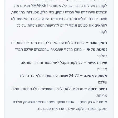
לקוחות פעילים ברחבי ישראל, אנחנו ב-YMARKET מבינים את
הצרכים הייחודיים של חברות ניקיון, בתי מלון, מסעדות, בתי ספר,
משרדים, בתי חולים ומוסדות ציבוריים. הידע שצברנו מאפשר לנו
להתאים את סבונים וניקוי ידיים לדרישות הספציפיות של כל
לקוח.
ניסיון מוכח
— שנות פעילות עם מאות לקוחות מוסדיים ועסקיים
זמינות מלאי
— מחסן מרכזי שמבטיח שהמוצרים שלכם תמיד
במלאי
שירות אישי
— כל לקוח מקבל ליווי מסור ומחירון מותאם
אישית
אספקה אמינה
— 24-72 שעות, עם מעקב מלא עד הדלת
שלכם
גישה ירוקה
— מחויבים לאקולוגיה תעשייתית ולהפחתת פסולת
אריזות
אנחנו לא רק ספק — אנחנו שותף עסקי שדואג שהעסק שלכם
יתפקד בצורה חלקה, יעילה ואחראית סביבתית.