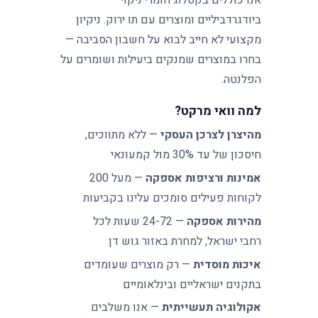
אנו כוללים בקטלוג חומרי ניקוי
ביודגרדביליים ומוצרים עם תו ירוק. ניקיון
מקצועי לא חייב לבוא על חשבון הסביבה —
בחרו במוצרים שמנקים ביעילות ושומרים על
הפלנטה.
למה וואי מרקט?
מהיצרן לצרכן העסקי
— ללא מתווכים,
חיסכון של עד 30% מול קמעונאי
אמינות ורציפות אספקה
— מעל 200
לקוחות פעילים סומכים עלינו בקביעות
מהירות אספקה
— 24-72 שעות לכל
רחבי ישראל, למחרת באזור גוש דן
איכות מוסדית
— רק מוצרים שעומדים
בתקנים ישראליים ובינלאומיים
אקולוגיה תעשייתית
— אנו משלבים