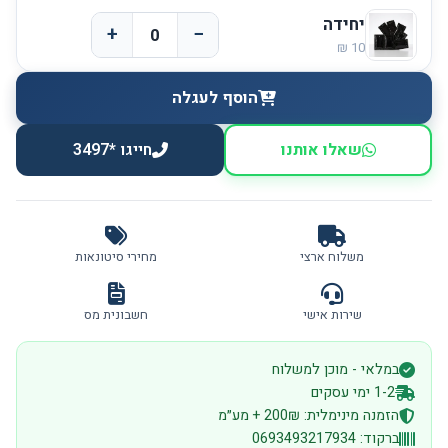
יחידה
+
−
הוסף לעגלה
שאלו אותנו
חייגו *3497
משלוח ארצי
מחירי סיטונאות
שירות אישי
חשבונית מס
במלאי - מוכן למשלוח
1-2 ימי עסקים
הזמנה מינימלית: 200₪ + מע״מ
ברקוד: 0693493217934