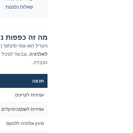
שאלות נפוצות
מה זה כפפות ני
ניטריל הוא גומי סינתטי (NBR) שהפך לסטנדרט המקצועי בכפפות חד-פעמיות. בניגוד ללטקס, הוא
לאלרגיה
, ובניגוד לוויניל
הכבדה.
תכונה
עמידות לקרעים
עמידות לשמן/כימיקלים
סיכון אלרגיה ללטקס