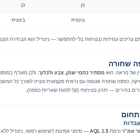
כן
כן
בינונית
בינונית
 צריכים עמידות ובטיחות בלי להתפשר — ניטריל הוא הבחירה הנכונ
ה שחורה
ין של מראה. הוא
מסתיר כתמי שמן, צבע ולכלוך
, ולכן מועדף במוסכ
קה. כפפה שחורה אטומה גם נראית מקצועית ונקייה לאורך כל המשמר
ים בהירים — יתרון בטיחותי (קל לזהות שאריות כפפה).
תחום
עבדות
ר אמ"ר
ורמת
AQL 1.5
— סימני אמינות לשימוש רפואי. ניטריל ללא 