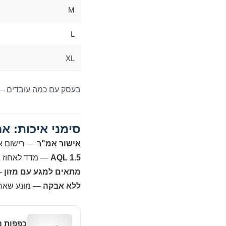
M
L
XL
בעסק עם כמה עובדים — 
סימני איכות: אמ"ר, AQL, מ
אישור אמ"ר
— רישום אב
AQL 1.5
— מדד לאחוז הפ
מתאים למגע עם מזון
—
ללא אבקה
— מונע שאריו
כפפות ניט