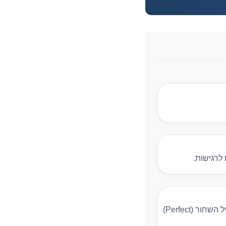
 לרגישות.
רישום אביזרים ומכשירים רפואיים — נדרש לכפפות לשימוש רפואי בישראל. כפפות הניטריל השחור (Perfect)