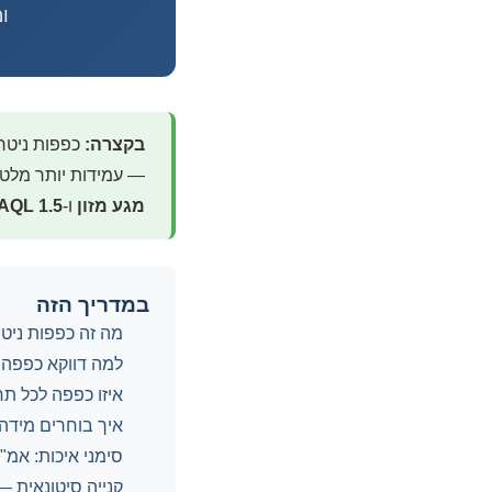
ו
בקצרה:
כפפות ניטרי
— עמידות יותר מלטק
מגע מזון
ו-
AQL 1.5
במדריך הזה
מה זה כפפות ניטר
למה דווקא כפפה
איזו כפפה לכל תח
איך בוחרים מידה
סימני איכות: אמ"ר, AQL, מגע 
קנייה סיטונאית —