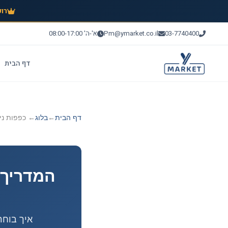
רוכ
03-7740400
Pm@ymarket.co.il
א'-ה' 08:00-17:00
דף הבית
דף הבית
←
בלוג
← כפפות ני
המדריך 
איך בוחר