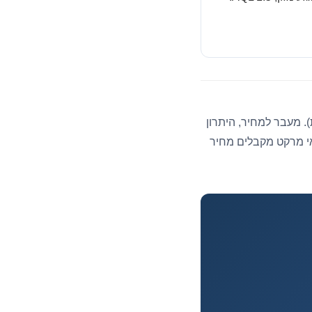
ע חוסכים משמעותית בקנייה סיטונאית בקרטון (10 קופסאות). מעבר למחיר, היתרון
י מרקט מקבלים מחיר