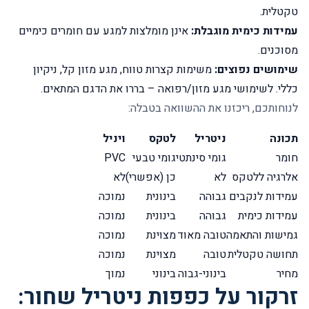
טקטלית.
עמידות כימית מוגבלת:
אינן מומלצות למגע עם חומרים כימיים
מסוכנים.
שימושים נפוצים:
משימות קצרות טווח, מגע מזון קל, ניקיון
כללי.
לשימושי מגע מזון/רפואה – בררו את הדגם המתאים.
לנוחותכם, ריכזנו את ההשוואה בטבלה:
תכונה
ניטריל
לטקס
ויניל
חומר
גומי סינתטי
גומי טבעי
PVC
אלרגיה ללטקס
לא
כן (אפשרי)
לא
עמידות לנקבים
גבוהה
בינונית
נמוכה
עמידות כימית
גבוהה
בינונית
נמוכה
גמישות והתאמה
טובה מאוד
מצוינת
נמוכה
תחושה טקטלית
טובה
מצוינת
נמוכה
מחיר
בינוני-גבוה
בינוני
נמוך
זרקור על כפפות ניטריל שחור: