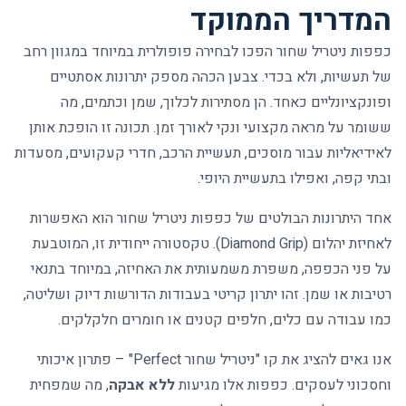
המדריך הממוקד
כפפות ניטריל שחור הפכו לבחירה פופולרית במיוחד במגוון רחב
של תעשיות, ולא בכדי. צבען הכהה מספק יתרונות אסתטיים
ופונקציונליים כאחד. הן מסתירות לכלוך, שמן וכתמים, מה
ששומר על מראה מקצועי ונקי לאורך זמן. תכונה זו הופכת אותן
לאידיאליות עבור
מוסכים, תעשיית הרכב
, חדרי קעקועים, מסעדות
ובתי קפה, ואפילו בתעשיית היופי.
אחד היתרונות הבולטים של כפפות ניטריל שחור הוא האפשרות
לאחיזת יהלום (Diamond Grip). טקסטורה ייחודית זו, המוטבעת
על פני הכפפה, משפרת משמעותית את האחיזה, במיוחד בתנאי
רטיבות או שמן. זהו יתרון קריטי בעבודות הדורשות דיוק ושליטה,
כמו עבודה עם כלים, חלפים קטנים או חומרים חלקלקים.
אנו גאים להציג את קו
"ניטריל שחור Perfect"
– פתרון איכותי
וחסכוני לעסקים. כפפות אלו מגיעות
ללא אבקה
, מה שמפחית