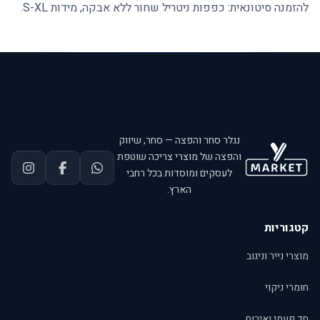
להזמנה סיטונאית:
כפפות ניטריל שחור
ללא אבקה, מידות S-XL.
נגלר סחר והפצה — סחר, שיווק
והפצה של מוצרי צריכה שוטפת
לעסקים ומוסדות בכל רחבי
הארץ.
קטגוריות
מוצרי נייר וניגוב
חומרי ניקוי
חד פעמי ואירוח