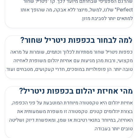
שהדגם הספציפי שבחרתם מיועד לכך. קו "ניטריל שחור
Perfect" שלנו, למשל, מיוצר ללא אבקה, מה שהופך אותו
למתאים יותר לסביבת מזון.
למה לבחור בכפפות ניטריל שחור?
כפפות ניטריל שחור מסתירות לכלוך וכתמים, שומרות על מראה
מקצועי, ורבות מהן מגיעות עם אחיזת יהלום משופרת לאחיזה
טובה יותר. הן פופולריות במוסכים, חדרי קעקועים, מטבחים ועוד.
מהי אחיזת יהלום בכפפות ניטריל?
אחיזת יהלום היא טקסטורה מיוחדת המוטבעת על פני הכפפה,
בצורת יהלומים קטנים. טקסטורה זו משפרת משמעותית את
האחיזה, במיוחד בתנאי רטיבות או שמן, ומאפשרת דיוק ושליטה
טובים יותר בעבודה.