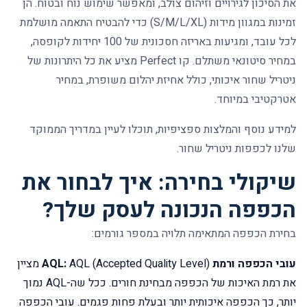
את הסיכון לגירויים וזיהום צולב, ומאפשר שימוש נוח ובטוח. הן
זמינות במגוון מידות (S/M/L/XL) כדי להבטיח התאמה מושלמת
לכל עובד, ומגיעות באריזה חסכונית של 100 יחידות לקופסה,
במחיר סיטונאי משתלם. קו Perfect מציע את כל היתרונות של
ניטריל שחור איכותי, כולל אחיזת יהלום משופרת, במחיר
אטרקטיבי במיוחד.
למידע נוסף והמלצות ספציפיות, תוכלו לעיין ב
מדריך הממוקד
שלנו לכפפות ניטריל שחור
.
שיקולי בחירה: איך לבחור את
הכפפה הנכונה לעסק שלך?
בחירת הכפפה המתאימה תלויה במספר גורמים:
עובי הכפפה ורמת AQL:
AQL (Accepted Quality Level) מציין
את רמת האיכות של הכפפה מבחינת חורים. ככל שה-AQL נמוך
יותר, כך הכפפה איכותית יותר ובעלת פחות פגמים. עובי הכפפה