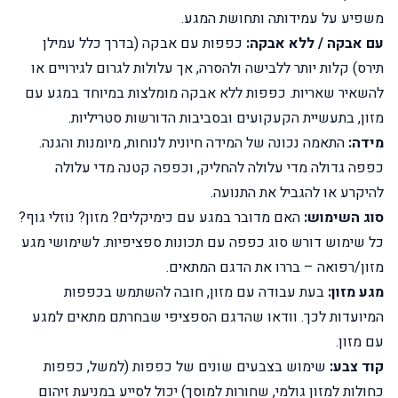
משפיע על עמידותה ותחושת המגע.
עם אבקה / ללא אבקה:
כפפות עם אבקה (בדרך כלל עמילן
תירס) קלות יותר ללבישה ולהסרה, אך עלולות לגרום לגירויים או
להשאיר שאריות. כפפות ללא אבקה מומלצות במיוחד במגע עם
מזון, בתעשיית הקעקועים ובסביבות הדורשות סטריליות.
מידה:
התאמה נכונה של המידה חיונית לנוחות, מיומנות והגנה.
כפפה גדולה מדי עלולה להחליק, וכפפה קטנה מדי עלולה
להיקרע או להגביל את התנועה.
סוג השימוש:
האם מדובר במגע עם כימיקלים? מזון? נוזלי גוף?
כל שימוש דורש סוג כפפה עם תכונות ספציפיות.
לשימושי מגע
מזון/רפואה – בררו את הדגם המתאים.
מגע מזון:
בעת עבודה עם מזון, חובה להשתמש בכפפות
המיועדות לכך. וודאו שהדגם הספציפי שבחרתם מתאים למגע
עם מזון.
קוד צבע:
שימוש בצבעים שונים של כפפות (למשל, כפפות
כחולות למזון גולמי, שחורות למוסך) יכול לסייע במניעת זיהום