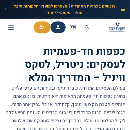
רוכשים בכמויות מסחריות? הצטרפו למועדון הלקוחות וקבלו
מחירון סיטונאי ייעודי
0
כפפות חד-פעמיות
לעסקים: ניטריל, לטקס
וויניל – המדריך המלא
בעולם העסקים המודרני, שבו היגיינה ובטיחות הם ערכי עליון,
בחירת כפפות חד-פעמיות מתאימות היא קריטית. בין אם אתם
מנהלים מטבח מקצועי, מוסך, קליניקה, או כל עסק אחר הדורש
הגנה לידיים, הבנת ההבדלים בין סוגי הכפפות השונים תסייע לכם
לקבל החלטה מושכלת. במדריך זה נצלול לעומקם של שלושת
הסוגים העיקריים: ניטריל, לטקס וויניל, ונבחן את תכונותיהם,